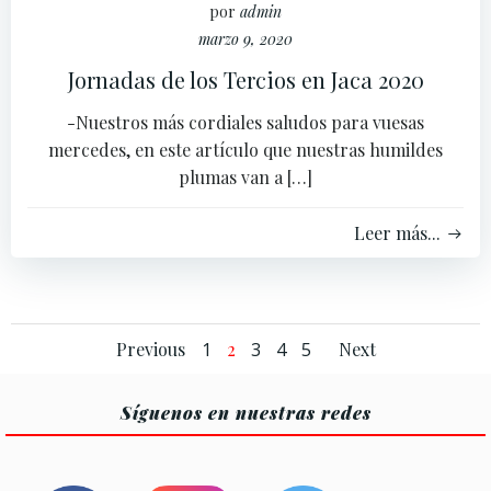
por
admin
marzo 9, 2020
Jornadas de los Tercios en Jaca 2020
-Nuestros más cordiales saludos para vuesas
mercedes, en este artículo que nuestras humildes
plumas van a […]
Leer más...
Navegación
Navegación
Navega
Página
Página
Página
Página
Página
Previous
1
2
3
4
5
Next
por
por
por
Síguenos en nuestras redes
las
las
las