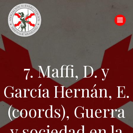
Saltar
al
contenido
7. Maffi, D. y
García Hernán, E.
(coords), Guerra
y sociedad en la