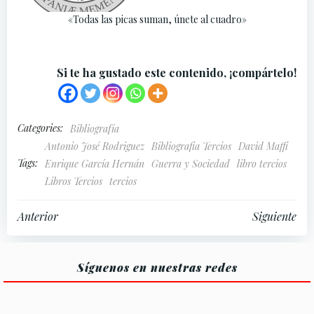
«Todas las picas suman, únete al cuadro»
Si te ha gustado este contenido, ¡compártelo!
Categories:
Bibliografía
Antonio José Rodriguez
Bibliografia Tercios
David Maffi
Tags:
Enrique García Hernán
Guerra y Sociedad
libro tercios
Libros Tercios
tercios
Navegación
Navegación
Anterior
Siguiente
por
por
Síguenos en nuestras redes
las
las