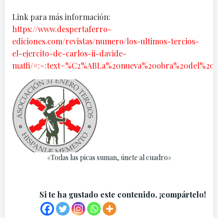
Link para más información:
https://www.despertaferro-
ediciones.com/revistas/numero/los-ultimos-tercios-
el-ejercito-de-carlos-ii-davide-
maffi/#:~:text=%C2%ABLa%20nueva%20obra%20del%20
«Todas las picas suman, únete al cuadro»
Si te ha gustado este contenido, ¡compártelo!