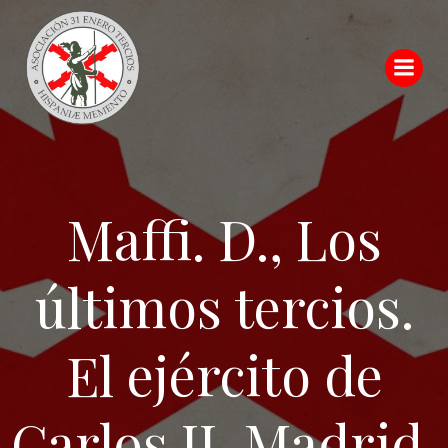
Saltar
al
contenido
Maffi. D., Los
últimos tercios.
El ejército de
Carlos II, Madrid,