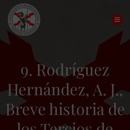
Saltar
al
contenido
9. Rodríguez
Hernández, A. J.,
Breve historia de
los Tercios de