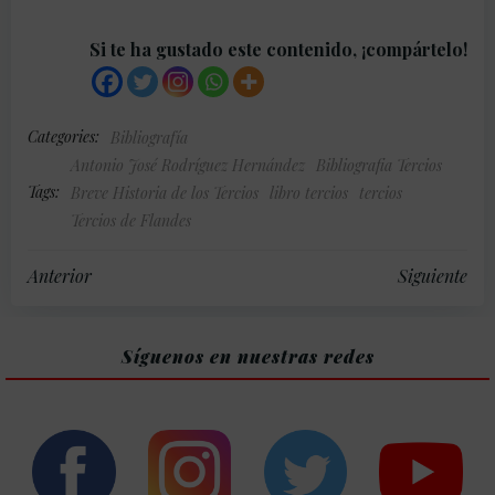
Si te ha gustado este contenido, ¡compártelo!
Categories:
Bibliografía
Antonio José Rodríguez Hernández
Bibliografia Tercios
Tags:
Breve Historia de los Tercios
libro tercios
tercios
Tercios de Flandes
Navegación
Navegación
Anterior
Siguiente
por
por
Síguenos en nuestras redes
las
las
entradas
entradas