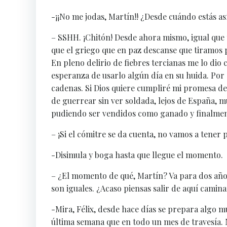
-¡¡No me jodas, Martín!! ¿Desde cuándo estás así
– SSHH. ¡Chitón! Desde ahora mismo, igual que 
que el griego que en paz descanse que tiramos 
En pleno delirio de fiebres tercianas me lo dio 
esperanza de usarlo algún día en su huida. Por
cadenas. Si Dios quiere cumpliré mi promesa de
de guerrear sin ver soldada, lejos de España, mu
pudiendo ser vendidos como ganado y finalmen
– ¡Si el cómitre se da cuenta, no vamos a tener p
-Disimula y boga hasta que llegue el momento.
– ¿El momento de qué, Martín? Va para dos años
son iguales. ¿Acaso piensas salir de aquí cami
-Mira, Félix, desde hace días se prepara algo 
última semana que en todo un mes de travesía. N