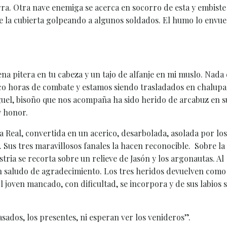
. Otra nave enemiga se acerca en socorro de esta y embiste 
re la cubierta golpeando a algunos soldados. El humo lo envue
a pitera en tu cabeza y un tajo de alfanje en mi muslo. Nada
nco horas de combate y estamos siendo trasladados en chalupa
guel, bisoño que nos acompaña ha sido herido de arcabuz en s
y honor.
Real, convertida en un acerico, desarbolada, asolada por los
a. Sus tres maravillosos fanales la hacen reconocible. Sobre la
tria se recorta sobre un relieve de Jasón y los argonautas. Al
 un saludo de agradecimiento. Los tres heridos devuelven como
l joven mancado, con dificultad, se incorpora y de sus labios 
pasados, los presentes, ni esperan ver los venideros”.