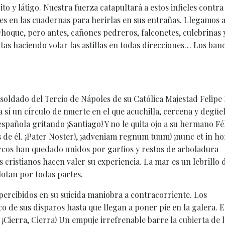
to y látigo. Nuestra fuerza catapultará a estos infieles contra
nes en las cuadernas para herirlas en sus entrañas. Llegamos a
hoque, pero antes, cañones pedreros, falconetes, culebrinas y
tas haciendo volar las astillas en todas direcciones… Los ban
oldado del Tercio de Nápoles de su Católica Majestad Felipe I
 sí un círculo de muerte en el que acuchilla, cercena y degüel
spañola gritando ¡Santiago! Y no le quita ojo a su hermano Fél
 de él. ¡Pater Noster!, ¡adveniam regnum tuum! ¡nunc et in ho
arcos han quedado unidos por garfios y restos de arboladura
s cristianos hacen valer su experiencia. La mar es un lebrillo 
lotan por todas partes.
ercibidos en su suicida maniobra a contracorriente. Los
de sus disparos hasta que llegan a poner pie en la galera. E
¡Cierra, Cierra! Un empuje irrefrenable barre la cubierta de l