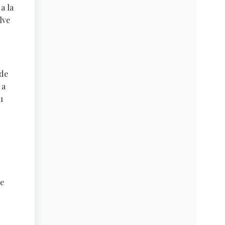
a la
lve
 de
 a
u
se