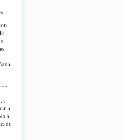
ces…
con
le
es
as
ñana.
ve….
, y
mar a
lo al
seado