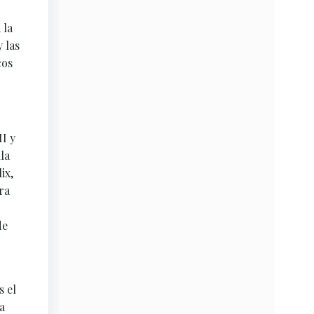
 la
 las
cos
I y
la
ix,
ra
de
s el
a