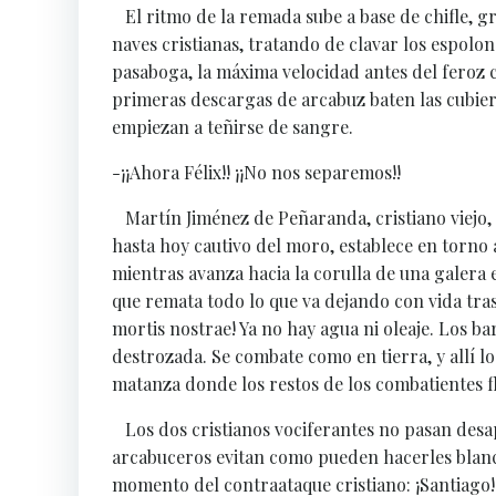
El ritmo de la remada sube a base de chifle, gri
naves cristianas, tratando de clavar los espolo
pasaboga, la máxima velocidad antes del feroz c
primeras descargas de arcabuz baten las cubier
empiezan a teñirse de sangre.
-¡¡Ahora Félix!! ¡¡No nos separemos!!
Martín Jiménez de Peñaranda, cristiano viejo, s
hasta hoy cautivo del moro, establece en torno a
mientras avanza hacia la corulla de una galera e
que remata todo lo que va dejando con vida tras
mortis nostrae! Ya no hay agua ni oleaje. Los b
destrozada. Se combate como en tierra, y allí lo
matanza donde los restos de los combatientes f
Los dos cristianos vociferantes no pasan desap
arcabuceros evitan como pueden hacerles blanco 
momento del contraataque cristiano: ¡Santiago! 