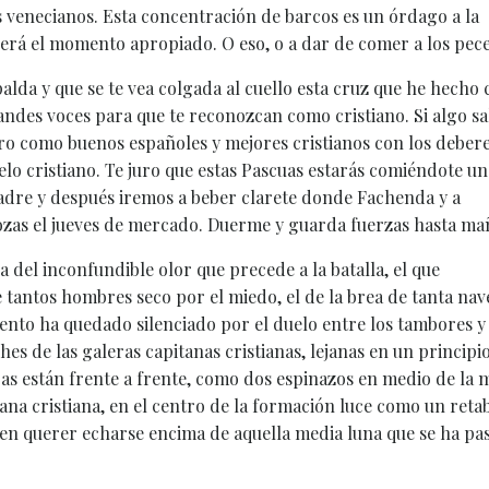
s venecianos. Esta concentración de barcos es un órdago a la
será el momento apropiado. O eso, o a dar de comer a los pe
lda y que se te vea colgada al cuello esta cruz que he hecho 
randes voces para que te reconozcan como cristiano. Si algo sa
o como buenos españoles y mejores cristianos con los deber
lo cristiano. Te juro que estas Pascuas estarás comiéndote un
 madre y después iremos a beber clarete donde Fachenda y a
 mozas el jueves de mercado. Duerme y guarda fuerzas hasta ma
a del inconfundible olor que precede a la batalla, el que
tantos hombres seco por el miedo, el de la brea de tanta na
iento ha quedado silenciado por el duelo entre los tambores y
es de las galeras capitanas cristianas, lejanas en un principio
as están frente a frente, como dos espinazos en medio de la 
ana cristiana, en el centro de la formación luce como un retab
ecen querer echarse encima de aquella media luna que se ha pa