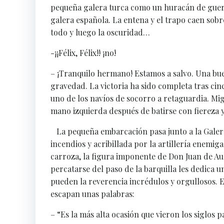
pequeña galera turca como un huracán de guerra
galera española. La entena y el trapo caen sob
todo y luego la oscuridad…
-¡¡Félix, Félix!! ¡no!
– ¡Tranquilo hermano! Estamos a salvo. Una buen
gravedad. La victoria ha sido completa tras ci
uno de los navíos de socorro a retaguardia. Mi
mano izquierda después de batirse con fiereza 
La pequeña embarcación pasa junto a la Galera 
incendios y acribillada por la artillería enemig
carroza, la figura imponente de Don Juan de Aus
percatarse del paso de la barquilla les dedica
pueden la reverencia incrédulos y orgullosos. E
escapan unas palabras:
– “Es la más alta ocasión que vieron los siglos 