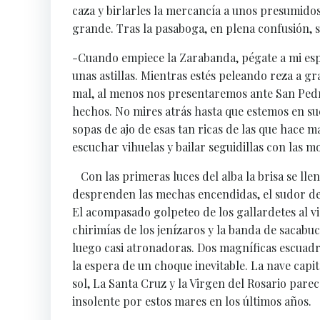
caza y birlarles la mercancía a unos presumido
grande. Tras la pasaboga, en plena confusión, 
-Cuando empiece la Zarabanda, pégate a mi espa
unas astillas. Mientras estés peleando reza a g
mal, al menos nos presentaremos ante San Pedr
hechos. No mires atrás hasta que estemos en sue
sopas de ajo de esas tan ricas de las que hace
escuchar vihuelas y bailar seguidillas con las
Con las primeras luces del alba la brisa se llen
desprenden las mechas encendidas, el sudor de 
El acompasado golpeteo de los gallardetes al v
chirimías de los jenízaros y la banda de sacabuch
luego casi atronadoras. Dos magníficas escuadr
la espera de un choque inevitable. La nave capit
sol, La Santa Cruz y la Virgen del Rosario par
insolente por estos mares en los últimos años.