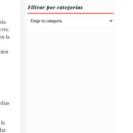
Filtrar por categorías
Filtrar
nta
por
reto.
categorías
on la
bien
 días
 la
dar