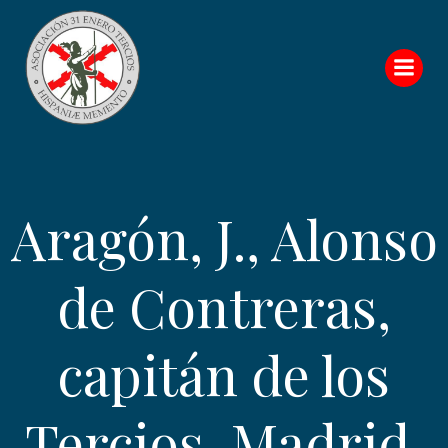
Saltar
al
contenido
Aragón, J., Alonso
de Contreras,
capitán de los
Tercios, Madrid,