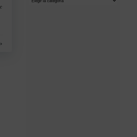
e
por
categorías