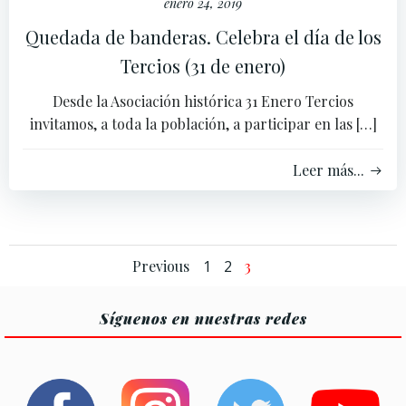
enero 24, 2019
Quedada de banderas. Celebra el día de los
Tercios (31 de enero)
Desde la Asociación histórica 31 Enero Tercios
invitamos, a toda la población, a participar en las […]
Leer más...
Navegación
Navegación
Página
Página
Página
Previous
1
2
3
por
por
Síguenos en nuestras redes
las
las