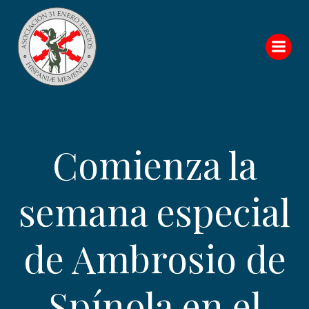
Saltar
al
contenido
Comienza la
semana especial
de Ambrosio de
Spínola en el