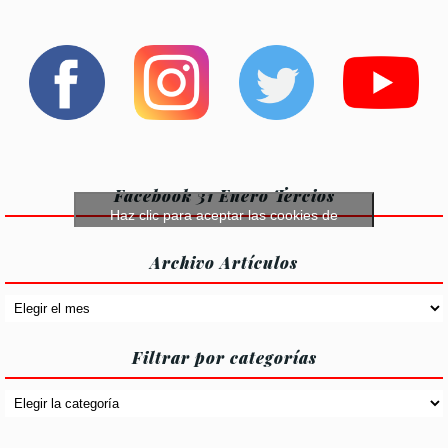
las
las
entradas
entradas
Facebook 31 Enero Tercios
Haz clic para aceptar las cookies de
márketing y permitir este contenido
Archivo Artículos
Archivo
Artículos
Filtrar por categorías
Filtrar
por