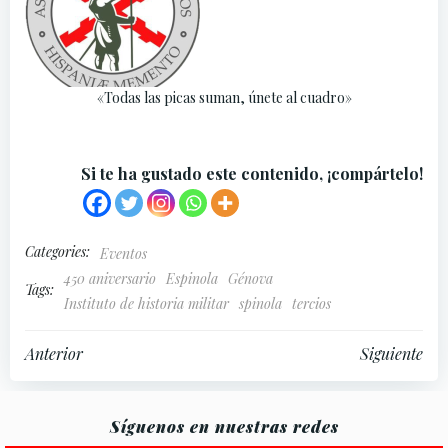
«Todas las picas suman, únete al cuadro»
Si te ha gustado este contenido, ¡compártelo!
Categories:
Eventos
450 aniversario
Espinola
Génova
Tags:
Instituto de historia militar
spinola
tercios
Navegación
Navegación
Anterior
Siguiente
por
por
Síguenos en nuestras redes