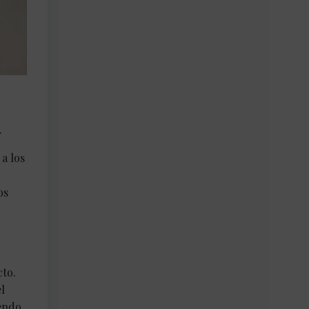
.
a los
os
e
cto.
l
iendo