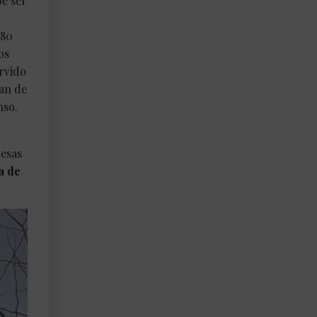
e ser
180
os
ervido
van de
nso.
resas
a de