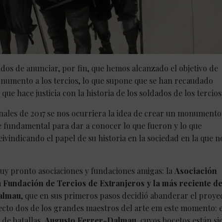
s de anunciar, por fin, que hemos alcanzado el objetivo de
onumento a los tercios, lo que supone que se han recaudado
ue hace justicia con la historia de los soldados de los tercios
nales de 2017 se nos ocurriera la idea de crear un monumento 
se fundamental para dar a conocer lo que fueron y lo que
ivindicando el papel de su historia en la sociedad en la que n
 pronto asociaciones y fundaciones amigas: la
Asociación
 Fundación de Tercios de Extranjeros y la más reciente d
Dalmau
, que en sus primeros pasos decidió abanderar el proye
ecto dos de los grandes maestros del arte em este momento: e
 de batallas,
Augusto Ferrer-Dalmau
, cuyos bocetos están s