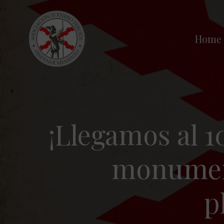
Saltar
al
contenido
Home
¡Llegamos al 1
monument
p