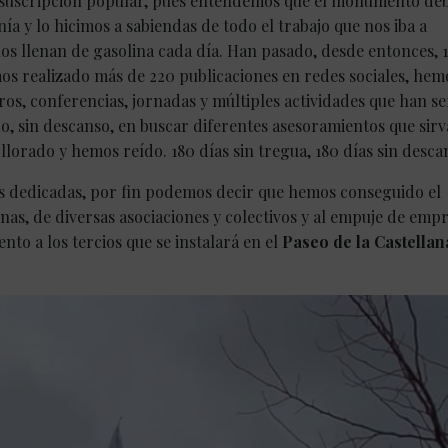
e suscripción popular, pues entendemos que el monumento deb
ía y lo hicimos a sabiendas de todo el trabajo que nos iba a
os llenan de gasolina cada día. Han pasado, desde entonces, 
mos realizado más de 220 publicaciones en redes sociales, hem
os, conferencias, jornadas y múltiples actividades que han s
o, sin descanso, en buscar diferentes asesoramientos que sir
lorado y hemos reído. 180 días sin tregua, 180 días sin desca
as dedicadas, por fin podemos decir que hemos conseguido el
onas, de diversas asociaciones y colectivos y al empuje de emp
o a los tercios que se instalará en el
Paseo de la Castellan