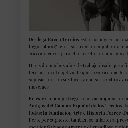
Desde
31 Enero Tercios
estamos muy emocionado
llegar al 100% en la suscripción popular del m
200.000 euros para el proyecto, un hito colosal q
Han sido muchos años de trabajo desde que a fi
tercios con el objetivo de que sirviera como ba
supusieron, con sus luces y con sus sombras y re
movemos.
En este camino pedregoso nos acompañaron muy
Amigos del Camino Español de los Tercios, la
todas: la Fundación Arte e Historia Ferrer-
Pero, por supuesto, también se unieron al proy
escultor
Salvador Amaya
y el grandioso pintor