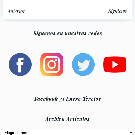
Navegación
Navegación
Anterior
Siguiente
por
por
Síguenos en nuestras redes
las
las
entradas
entradas
Facebook 31 Enero Tercios
Archivo Artículos
Archivo