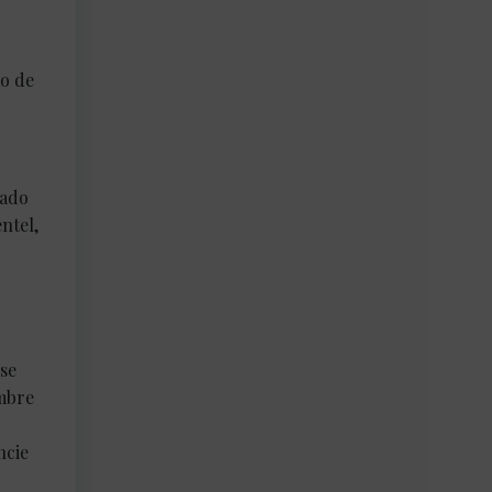
io de
zado
ntel,
 se
ombre
ncie