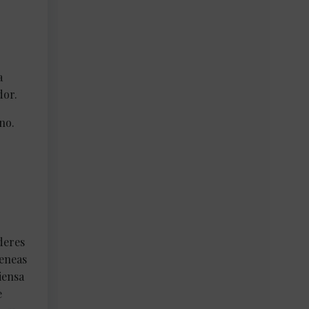
a
dor.
no.
deres
meneas
iensa
e