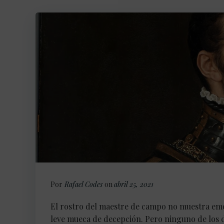
Por
Rafael Codes
on
abril 25, 2021
El rostro del maestre de campo no muestra emoc
leve mueca de decepción. Pero ninguno de los d