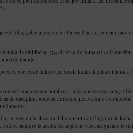
 que conoce profundamente, a los que admira. Esa herramienta
ia.
ue de Alba, gobernador de los Países Bajos, es considerado er
a batalla de Mühlberg 1574, el cerco de Roma 1556 y la anexión
0 años de Flandes.
época, el corredor militar que desde Milán llegaba a Flandes, 
so en extremo con sus hombres —a los que en sus arengas ll
ras de disciplina, audacia e ingenio, pero siempre compartió
ofundamente.
a, certero en la elección del momento y el lugar de la lucha,
, evitaba siempre la acción en la que no viera asegurada la vict