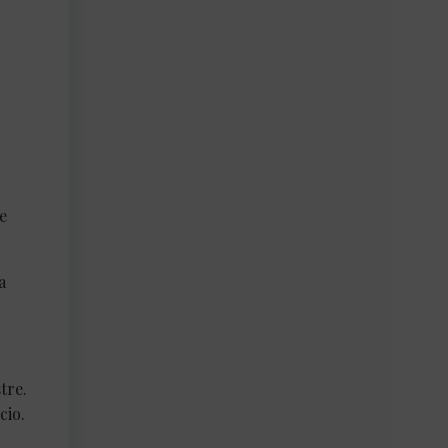
e
a
tre.
cio.