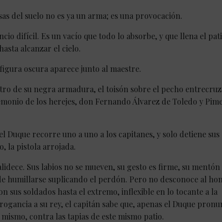
osas del suelo no es ya un arma; es una provocación.
cio difícil. Es un vacío que todo lo absorbe, y que llena el pat
asta alcanzar el cielo.
figura oscura aparece junto al maestre.
ntro de su negra armadura, el toisón sobre el pecho entrecru
emonio de los herejes, don Fernando Álvarez de Toledo y Pime
el Duque recorre uno a uno a los capitanes, y solo detiene sus
, la pistola arrojada.
palidece. Sus labios no se mueven, su gesto es firme, su mentón
uede humillarse suplicando el perdón. Pero no desconoce al h
n sus soldados hasta el extremo, inflexible en lo tocante a la
rrogancia a su rey, el capitán sabe que, apenas el Duque pronu
mismo, contra las tapias de este mismo patio.