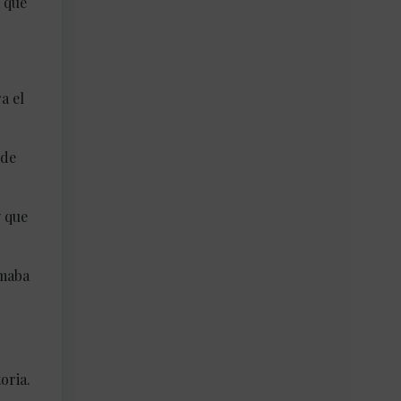
 que
a el
 de
y que
amaba
oria.