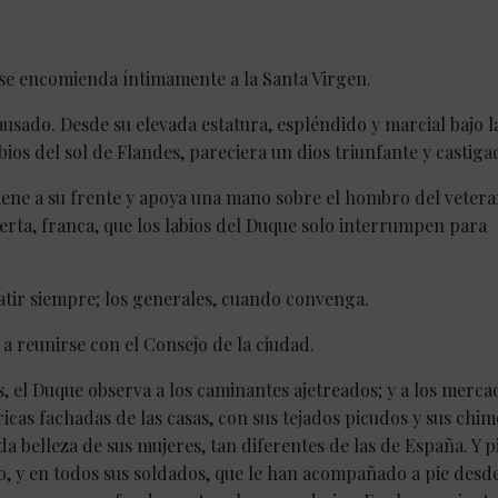
y se encomienda íntimamente a la Santa Virgen.
ausado. Desde su elevada estatura, espléndido y marcial bajo l
bios del sol de Flandes, pareciera un dios triunfante y castiga
tiene a su frente y apoya una mano sobre el hombro del vetera
ierta, franca, que los labios del Duque solo interrumpen para
atir siempre; los generales, cuando convenga.
 a reunirse con el Consejo de la ciudad.
s, el Duque observa a los caminantes ajetreados; y a los merca
ricas fachadas de las casas, con sus tejados picudos y sus chi
nda belleza de sus mujeres, tan diferentes de las de España. Y p
elo, y en todos sus soldados, que le han acompañado a pie desd