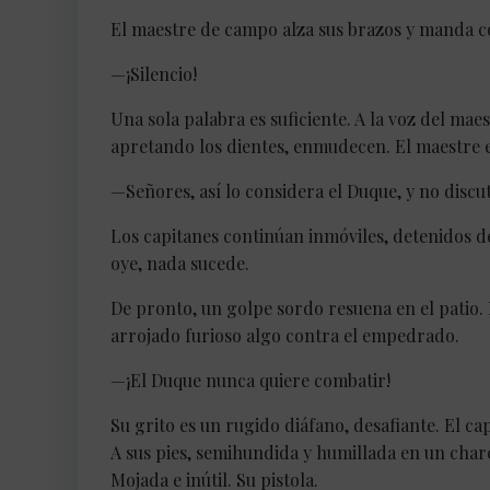
El maestre de campo alza sus brazos y manda c
—¡Silencio!
Una sola palabra es suficiente. A la voz del mae
apretando los dientes, enmudecen. El maestre e
—Señores, así lo considera el Duque, y no discu
Los capitanes continúan inmóviles, detenidos 
oye, nada sucede.
De pronto, un golpe sordo resuena en el patio.
arrojado furioso algo contra el empedrado.
—¡El Duque nunca quiere combatir!
Su grito es un rugido diáfano, desafiante. El cap
A sus pies, semihundida y humillada en un charco
Mojada e inútil. Su pistola.