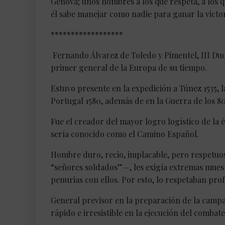
Génova; unos hombres a los que respeta, a los
él sabe manejar como nadie para ganar la victor
******************
Fernando Álvarez de Toledo y Pimentel, III Duq
primer general de la Europa de su tiempo.
Estuvo presente en la expedición a Túnez 1535, l
Portugal 1580, además de en la Guerra de los 8
Fue el creador del mayor logro logístico de la 
sería conocido como el Camino Español.
Hombre duro, recio, implacable, pero respetuo
“señores soldados”—, les exigía extremas muest
penurias con ellos. Por esto, lo respetaban pr
General previsor en la preparación de la campañ
rápido e irresistible en la ejecución del combate