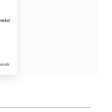
rtelo!
uiente