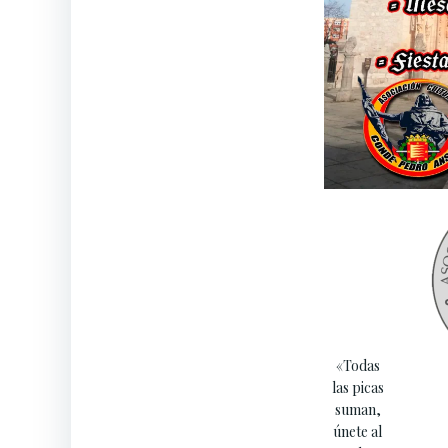
«Todas
las picas
suman,
únete al