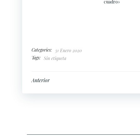
cuadro»
Categories:
31 Enero 2020
Tags:
Sin etiqueta
Navegación
Anterior
por
las
entradas