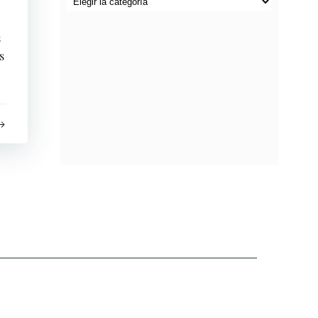
por
categorías
s
s