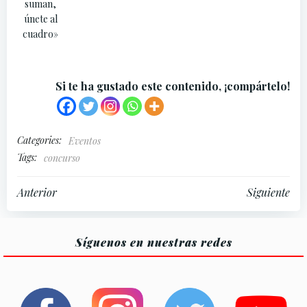
suman,
únete al
cuadro»
Si te ha gustado este contenido, ¡compártelo!
Categories:
Eventos
Tags:
concurso
Navegación
Navegación
Anterior
Siguiente
por
por
Síguenos en nuestras redes
las
las
entradas
entradas