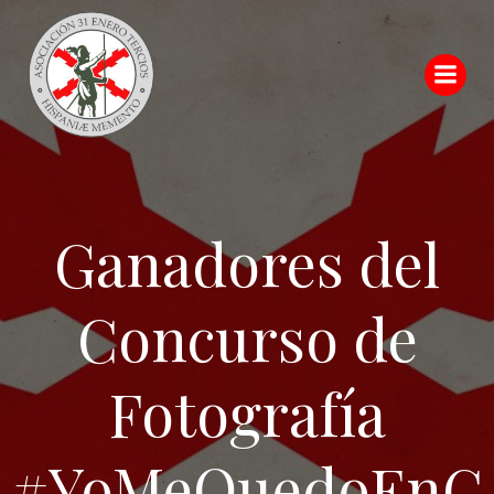
Saltar
al
contenido
Ganadores del
Concurso de
Fotografía
#YoMeQuedoEnC