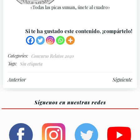
«Todas las picas suman, únete al cuadro»
Si te ha gustado este contenido, ¡compártelo!
Categories:
Concurso Relatos 2020
Tags:
Sin etiqueta
Navegación
Navegación
Anterior
Siguiente
por
por
Síguenos en nuestras redes
las
las
entradas
entradas