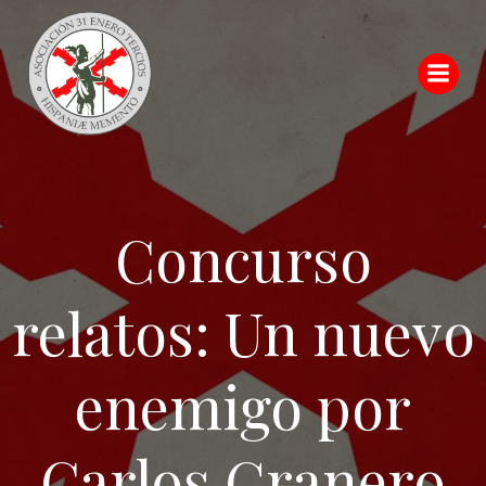
Saltar
al
contenido
Concurso
relatos: Un nuevo
enemigo por
Carlos Granero