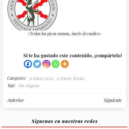
«Todas las picas suman, únete al cuadro»
Si te ha gustado este contenido, ¡compártelo!
Categories:
31 Enero 2020
31 Enero Tercios
Tags:
Sin etiqueta
Navegación
Navegación
Anterior
Siguiente
por
por
Síguenos en nuestras redes