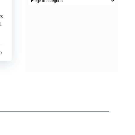
por
categorías
ez
l