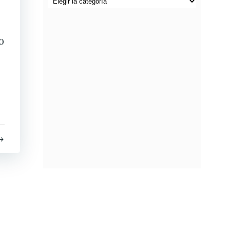
por
categorías
o