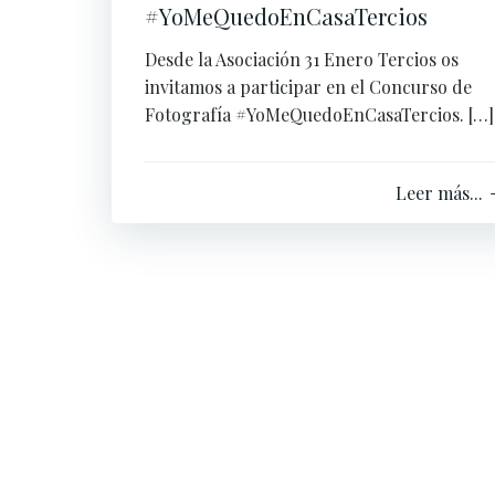
#YoMeQuedoEnCasaTercios
Desde la Asociación 31 Enero Tercios os
invitamos a participar en el Concurso de
Fotografía #YoMeQuedoEnCasaTercios. […]
Leer más...